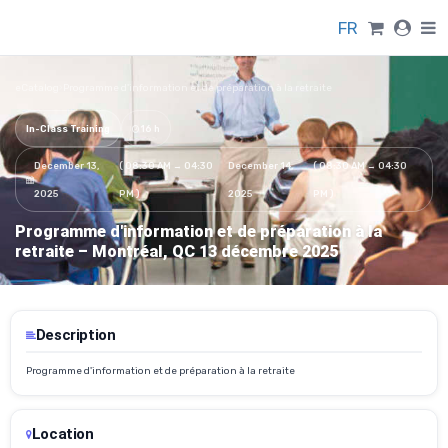
FR
eCatalog
›
Programme d'information et de préparation à la retraite
In-Class Training
16 h
December 13,
( 08:30 AM → 04:30
December 14,
( 08:30 AM → 04:30
2025
PM )
2025
PM )
Programme d'information et de préparation à la
retraite – Montréal, QC 13 décembre 2025
Description
Programme d'information et de préparation à la retraite
Location